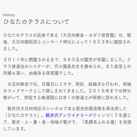
History
ひなたのテラスについて
ひなたのテラスの前身である「大日向教会・ヨゼフ保育園」は、戦
後、大日向開拓団とコンラード神父によって１９５３年に開設され
ました。
２０１１年に閉園されるまで、９８３名の園児が卒園しました。ク
ララ修道会のシスターが、代々園長先生を務められ、また皇室との
所縁も深い、由緒ある保育園でした。
大日向教会では、日曜日にミサや、時折、結婚式も行われ、地域
のランドマークとして親しまれてきました。２０１６年までは神父
様がいて、併設する修道院には多くの修道士が研修に訪れました。
軽井沢大日向地区のシンボルである歴史的建造物を再活用した
「ひなたのテラス」。
軽井沢アンワイナリー
がワインづくりを通じ
て、歴史・人・農・食・地域が繋がり、「笑顔あふれる場」を目指
しています。