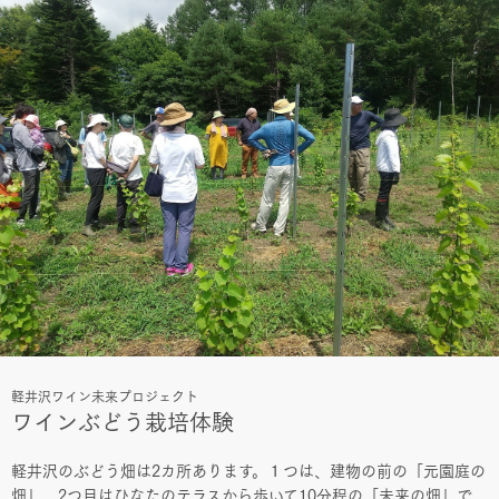
軽井沢ワイン未来プロジェクト
ワインぶどう栽培体験
軽井沢のぶどう畑は2カ所あります。１つは、建物の前の「元園庭の
畑」、2つ目はひなたのテラスから歩いて10分程の「未来の畑」で